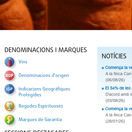
DENOMINACIONS I MARQUES
NOTÍCIES
Vins
Comença la v
A la finca Can 
Denominacions d'origen
(06/08/26)
Indicacions Geogràfiques
El 34% de les 
Protegides
D’acord amb el
(03/08/26)
Begudes Espirituoses
Comença la ve
A la finca Can
Marques de Garantia
(28/07/26)