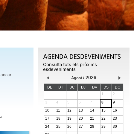
AGENDA DESDEVENIMENTS
Consulta tots els pròxims
esdeveniments
rancar ...
2026
Agost
DL
DT
DC
DJ
DV
DS
DG
1
2
3
4
5
6
7
8
9
10
11
12
13
14
15
16
 ...
17
18
19
20
21
22
23
24
25
26
27
28
29
30