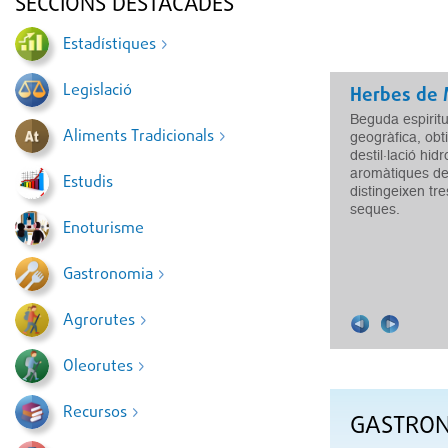
SECCIONS DESTACADES
Estadístiques
Legislació
Herbes de 
Beguda espirit
Aliments Tradicionals
geogràfica, obt
destil·lació hid
aromàtiques de 
Estudis
distingeixen tre
seques.
Enoturisme
Gastronomia
Agrorutes
Oleorutes
Recursos
GASTRO