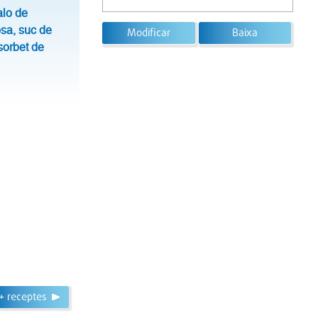
lo de
osa, suc de
Modificar
Baixa
 sorbet de
+ receptes