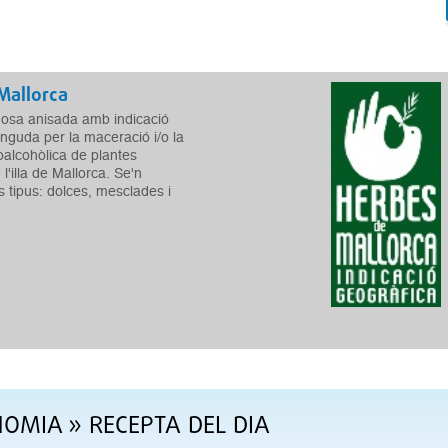
Mallorca
uosa anisada amb indicació
inguda per la maceració i/o la
roalcohòlica de plantes
l'illa de Mallorca. Se'n
s tipus: dolces, mesclades i
NOMIA
» RECEPTA DEL DIA