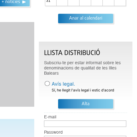
31
+ notícies
Anar al calendari
Formatge Mahón-Menorca
Formatge amb denominació d'origen, amb
forma de paral·lelepípede, d'arestes i cantells
arrodonits, amb crosta llisa i compacta de color
LLISTA DISTRIBUCIÓ
marró groguenc. La pasta és premsada, amb
ulls com un gra d'arròs. És elaborat a l'illa de M
Subscriu-te per estar informat sobre les
...
denominacions de qualitat de les Illes
Balears
Avís legal.
Sí, he llegit l'avís legal i estic d'acord
Alta
E-mail
Password