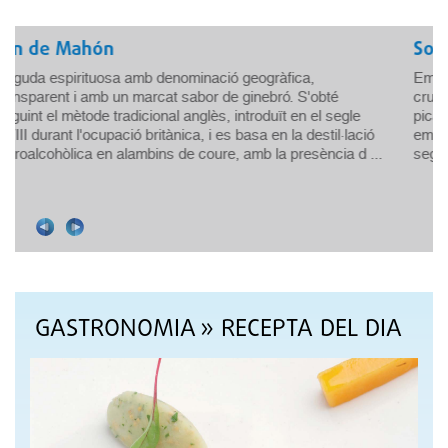
Sobrassada de Mallorca
Embotit amb indicació geogràfica protegida. Producte carni
cru madurat, elaborat amb carns seleccionades de porc,
picades, condimentades amb pebre vermell, sal i espècies,
embotit en budells i madurat lentament i acuradament
.
segons l'experiència adq ...
GASTRONOMIA
» RECEPTA DEL DIA