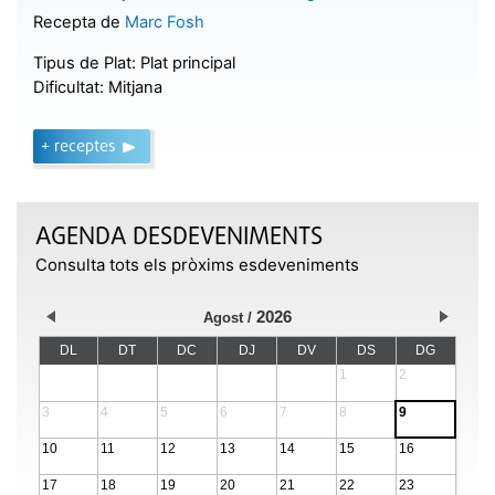
Recepta de
Marc Fosh
Tipus de Plat:
Plat principal
Dificultat:
Mitjana
+ receptes
AGENDA DESDEVENIMENTS
Consulta tots els pròxims esdeveniments
2026
Agost
DL
DT
DC
DJ
DV
DS
DG
1
2
3
4
5
6
7
8
9
10
11
12
13
14
15
16
17
18
19
20
21
22
23