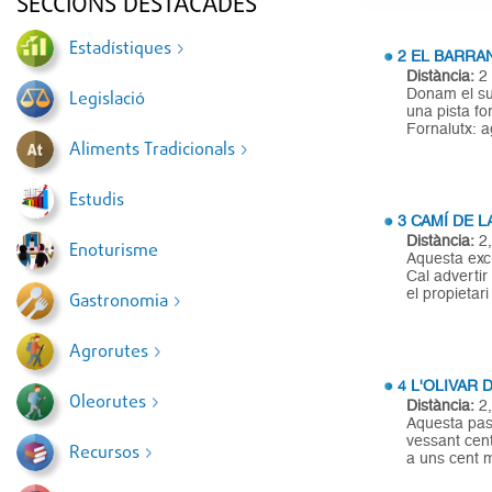
SECCIONS DESTACADES
Estadístiques
2 EL BARRAN
Distància:
2
Donam el sus
Legislació
una pista fo
Fornalutx: a
Aliments Tradicionals
Estudis
3 CAMÍ DE 
Distància:
2,
Enoturisme
Aquesta excu
Cal advertir
el propietari
Gastronomia
Agrorutes
4 L'OLIVAR
Oleorutes
Distància:
2,
Aquesta pass
vessant cent
Recursos
a uns cent m