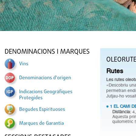
DENOMINACIONS I MARQUES
OLEORUT
Vins
Rutes
Denominacions d'origen
Les rutes oleot
«Descobriu una 
permetran endin
Indicacions Geogràfiques
Jutjau-ho vosal
Protegides
1 EL CAMI 
Begudes Espirituoses
Distància:
4,
Aquesta prim
quilomètric 
Marques de Garantia