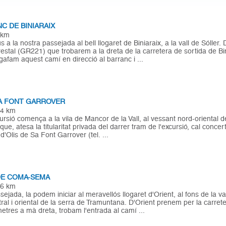
C DE BINIARAIX
 km
 a la nostra passejada al bell llogaret de Biniaraix, a la vall de Sóller
restal (GR221) que trobarem a la dreta de la carretera de sortida de Bin
gafam aquest camí en direcció al barranc i ...
LA FONT GARROVER
4 km
rsió comença a la vila de Mancor de la Vall, al vessant nord-oriental 
 que, atesa la titularitat privada del darrer tram de l'excursió, cal conce
 d'Olis de Sa Font Garrover (tel. ...
 DE COMA-SEMA
6 km
ejada, la podem iniciar al meravellós llogaret d'Orient, al fons de la va
ral i oriental de la serra de Tramuntana. D'Orient prenem per la carrete
etres a mà dreta, trobam l'entrada al camí ...