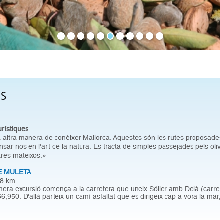
ES
urístiques
altra manera de conèixer Mallorca. Aquestes són les rutes proposades,
sar-nos en l'art de la natura. Es tracta de simples passejades pels oliva
tres mateixos.»
DE MULETA
8 km
era excursió comença a la carretera que uneix Sóller amb Deià (carre
56,950. D'allà parteix un camí asfaltat que es dirigeix cap a vora la mar