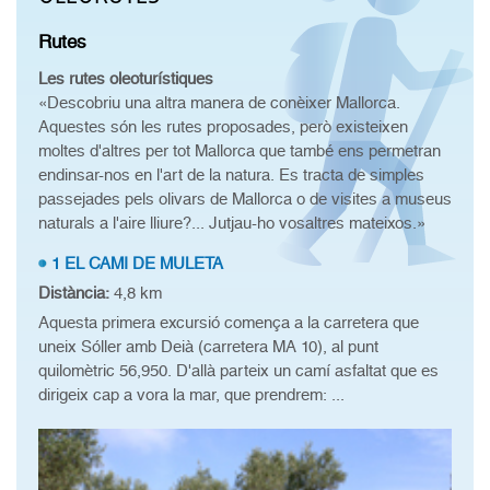
Rutes
Les rutes oleoturístiques
«Descobriu una altra manera de conèixer Mallorca.
Aquestes són les rutes proposades, però existeixen
moltes d'altres per tot Mallorca que també ens permetran
endinsar-nos en l'art de la natura. Es tracta de simples
passejades pels olivars de Mallorca o de visites a museus
naturals a l'aire lliure?... Jutjau-ho vosaltres mateixos.»
1 EL CAMI DE MULETA
Distància:
4,8 km
Aquesta primera excursió comença a la carretera que
uneix Sóller amb Deià (carretera MA 10), al punt
quilomètric 56,950. D'allà parteix un camí asfaltat que es
dirigeix cap a vora la mar, que prendrem: ...