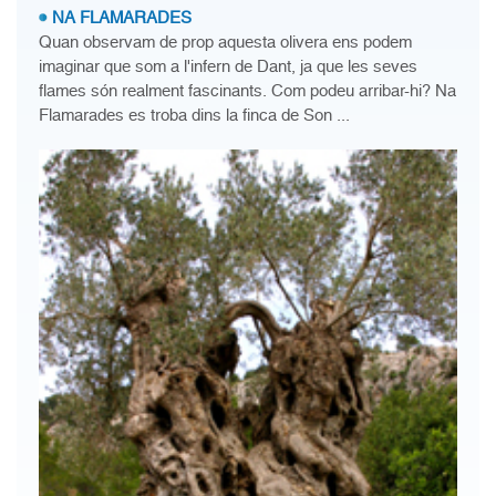
NA FLAMARADES
Quan observam de prop aquesta olivera ens podem
imaginar que som a l'infern de Dant, ja que les seves
flames són realment fascinants. Com podeu arribar-hi? Na
Flamarades es troba dins la finca de Son ...