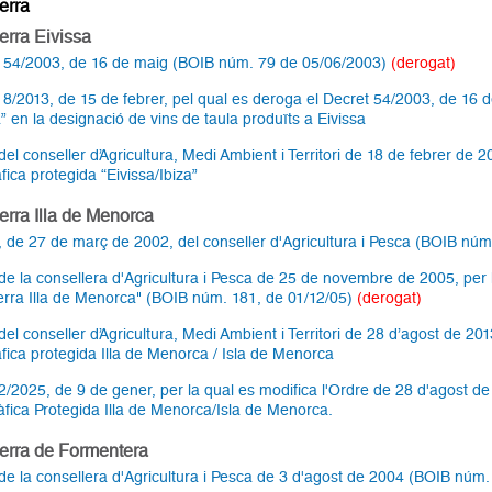
erra
terra Eivissa
 54/2003, de 16 de maig (BOIB núm. 79 de 05/06/2003)
(derogat)
 8/2013, de 15 de febrer, pel qual es deroga el Decret 54/2003, de 16 de 
a” en la designació de vins de taula produïts a Eivissa
el conseller d’Agricultura, Medi Ambient i Territori de 18 de febrer de 2
fica protegida “Eivissa/Ibiza”
terra Illa de Menorca
, de 27 de març de 2002, del conseller d'Agricultura i Pesca (BOIB nú
de la consellera d'Agricultura i Pesca de 25 de novembre de 2005, per la
terra Illa de Menorca" (BOIB núm. 181, de 01/12/05)
(derogat)
el conseller d’Agricultura, Medi Ambient i Territori de 28 d’agost de 201
fica protegida Illa de Menorca / Isla de Menorca
2/2025, de 9 de gener, per la qual es modifica l'Ordre de 28 d'agost de 
fica Protegida Illa de Menorca/Isla de Menorca.
 terra de Formentera
de la consellera d'Agricultura i Pesca de 3 d'agost de 2004 (BOIB núm