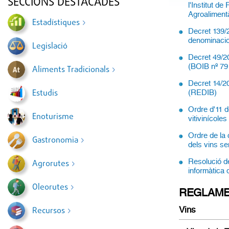
SECCIONS DESTACADES
l'Institut d
Agroalimentà
Estadístiques
Decret 139/2
denominacio
Legislació
Decret 49/20
(BOIB nº 79
Aliments Tradicionals
Decret 14/20
Estudis
(REDIB)
Ordre d'11 d
Enoturisme
vitivinícole
Ordre de la 
Gastronomia
dels vins se
Resolució de
Agrorutes
informàtica 
Oleorutes
REGLAME
Vins
Recursos