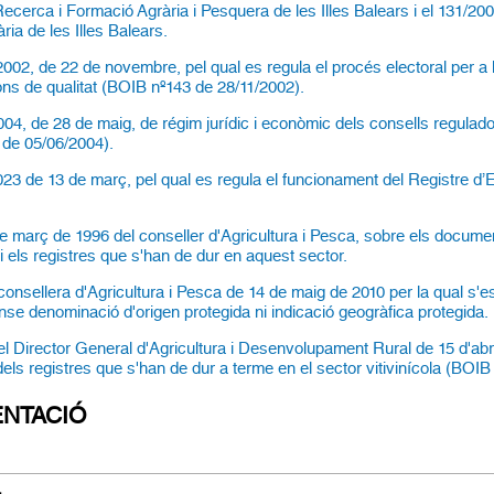
e Recerca i Formació Agrària i Pesquera de les Illes Balears i el 131/20
ria de les Illes Balears.
002, de 22 de novembre, pel qual es regula el procés electoral per a
ns de qualitat (BOIB nº143 de 28/11/2002).
04, de 28 de maig, de régim jurídic i econòmic dels consells regulador
 de 05/06/2004).
23 de 13 de març, pel qual es regula el funcionament del Registre d’
e març de 1996 del conseller d'Agricultura i Pesca, sobre els docum
s i els registres que s'han de dur en aquest sector.
consellera d'Agricultura i Pesca de 14 de maig de 2010 per la qual s'est
nse denominació d'origen protegida ni indicació geogràfica protegida.
l Director General d'Agricultura i Desenvolupament Rural de 15 d'abri
dels registres que s'han de dur a terme en el sector vitivinícola (BOI
NTACIÓ