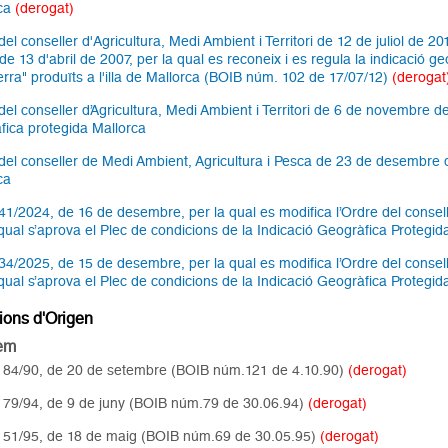
rca
(derogat)
el conseller d'Agricultura, Medi Ambient i Territori de 12 de juliol de 20
e 13 d'abril de 2007, per la qual es reconeix i es regula la indicació ge
terra" produïts a l'illa de Mallorca (BOIB núm. 102 de 17/07/12)
(derogat
del conseller d’Agricultura, Medi Ambient i Territori de 6 de novembre de
fica protegida Mallorca
del conseller de Medi Ambient, Agricultura i Pesca de 23 de desembre de
ca
41/2024, de 16 de desembre, per la qual es modifica l’Ordre del consell
 qual s’aprova el Plec de condicions de la Indicació Geogràfica Protegid
34/2025, de 15 de desembre, per la qual es modifica l’Ordre del consell
 qual s’aprova el Plec de condicions de la Indicació Geogràfica Protegid
ons d'Origen
lem
 84/90, de 20 de setembre (BOIB núm.121 de 4.10.90)
(derogat)
 79/94, de 9 de juny (BOIB núm.79 de 30.06.94)
(derogat)
 51/95, de 18 de maig (BOIB núm.69 de 30.05.95)
(derogat)