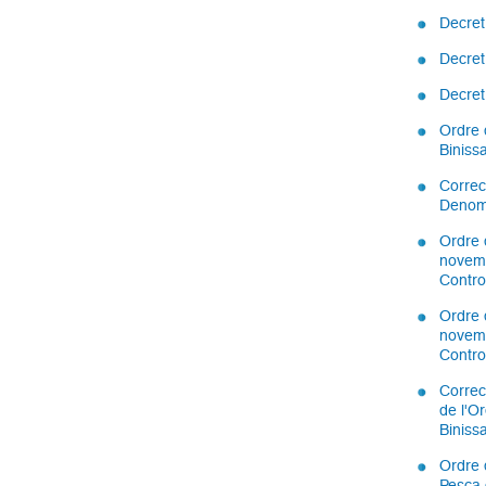
Decret
Decret
Decret
Ordre 
Biniss
Correc
Denomi
Ordre 
novemb
Contro
Ordre 
novemb
Contro
Correc
de l'O
Biniss
Ordre 
Pesca 