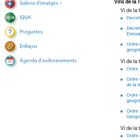
Vins de la T
Galeria d'imatges
Vi de la 
IQUA
Decret
Decret
Preguntes
Eiviss
Ordre d
Enllaços
geogrà
Agenda d'esdeveniments
Vi de la 
Ordre 
Ordre 
de la 
Ordre d
geogrà
Ordre 
Geogrà
Vi de la
Ordre 