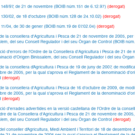
 148/97, de 21 de novembre (BOIB núm.151 de 6.12.97)
(derogat)
 130/02, de 18 d'octubre (BOIB núm.128 de 24.10.02)
(derogat)
 11/04, de 30 de gener (BOIB núm.19 de 07.02.04)
(derogat)
de la consellera d'Agricultura i Pesca de 21 de novembre de 2005, per
alem, del seu Consell Regulador i del seu Òrgan de Control (BOIB núm.
ció d'errors de l'Ordre de la Consellera d'Agricultura i Pesca de 21 de
nació d'Origen Binissalem, del seu Consell Regulador i del seu Òrgan
de la consellera d’Agricultura i Pesca de 19 de juny de 2007, de modifica
re de 2005, per la qual s’aprova el Reglament de la denominació d’ori
l
(derogat)
de la consellera d'Agricultura i Pesca de 16 d'octubre de 2009, de modif
re de 2005, per la qual s'aprova el Reglament de la denominació d'or
l
(derogat)
ció d'errades advertides en la versió castellana de l'Ordre de la consel
rdre de la Consellera d'Agricultura i Pesca de 21 de novembre de 2005,
alem, del seu Consell Regulador i del seu Òrgan de Control
(derogat)
del conseller d’Agricultura, Medi Ambient i Territori de 18 de desembre d
de 21 de novembre de 2005 per la qual s’aprova el Reglament de la den