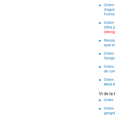
Ordre d
d'agos
Formen
Ordre 
2004 p
(derog
Resolu
qual e
Ordre 
Geogrà
Ordre 8
de con
Ordre 
Medi A
Vi de la 
Ordre 
Ordre d
geogrà