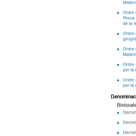
Mallo
Ordre d
Pesca d
de la 
Ordre 
geogrà
Ordre 
Mallor
Ordre 
per la
Ordre 
per la
Denominaci
Binissa
Decret
Decret
Decret