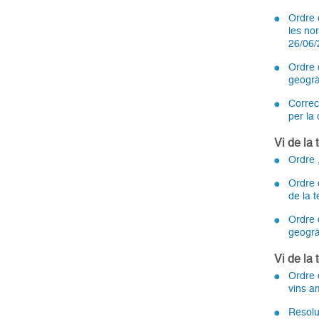
Ordre 
les nor
26/06
Ordre 
geogrà
Correc
per la 
Vi de la
Ordre 
Ordre 
de la 
Ordre 
geogrà
Vi de la 
Ordre d
vins am
Resoluc