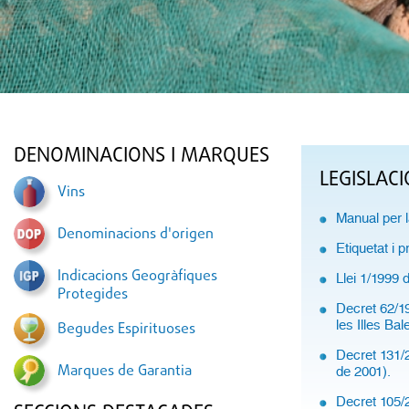
DENOMINACIONS I MARQUES
LEGISLACI
Vins
Manual per l
Denominacions d'origen
Etiquetat i 
Indicacions Geogràfiques
Llei 1/1999 
Protegides
Decret 62/19
les Illes Bal
Begudes Espirituoses
Decret 131/2
Marques de Garantia
de 2001).
Decret 105/2