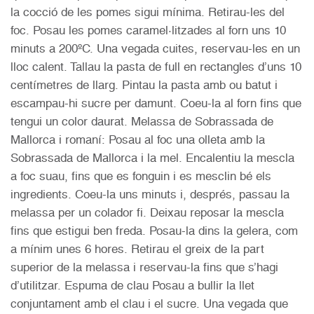
la cocció de les pomes sigui mínima. Retirau-les del
foc. Posau les pomes caramel·litzades al forn uns 10
minuts a 200ºC. Una vegada cuites, reservau-les en un
lloc calent. Tallau la pasta de full en rectangles d’uns 10
centímetres de llarg. Pintau la pasta amb ou batut i
escampau-hi sucre per damunt. Coeu-la al forn fins que
tengui un color daurat. Melassa de Sobrassada de
Mallorca i romaní: Posau al foc una olleta amb la
Sobrassada de Mallorca i la mel. Encalentiu la mescla
a foc suau, fins que es fonguin i es mesclin bé els
ingredients. Coeu-la uns minuts i, després, passau la
melassa per un colador fi. Deixau reposar la mescla
fins que estigui ben freda. Posau-la dins la gelera, com
a mínim unes 6 hores. Retirau el greix de la part
superior de la melassa i reservau-la fins que s’hagi
d’utilitzar. Espuma de clau Posau a bullir la llet
conjuntament amb el clau i el sucre. Una vegada que