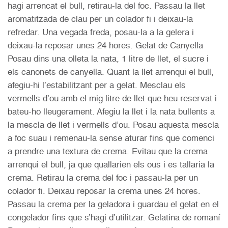
hagi arrencat el bull, retirau-la del foc. Passau la llet
aromatitzada de clau per un colador fi i deixau-la
refredar. Una vegada freda, posau-la a la gelera i
deixau-la reposar unes 24 hores. Gelat de Canyella
Posau dins una olleta la nata, 1 litre de llet, el sucre i
els canonets de canyella. Quant la llet arrenqui el bull,
afegiu-hi l’estabilitzant per a gelat. Mesclau els
vermells d’ou amb el mig litre de llet que heu reservat i
bateu-ho lleugerament. Afegiu la llet i la nata bullents a
la mescla de llet i vermells d’ou. Posau aquesta mescla
a foc suau i remenau-la sense aturar fins que comenci
a prendre una textura de crema. Evitau que la crema
arrenqui el bull, ja que quallarien els ous i es tallaria la
crema. Retirau la crema del foc i passau-la per un
colador fi. Deixau reposar la crema unes 24 hores.
Passau la crema per la geladora i guardau el gelat en el
congelador fins que s’hagi d’utilitzar. Gelatina de romaní