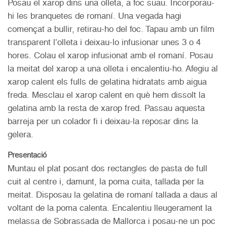
Posau el xarop dins una olleta, a foc suau. Incorporau-
hi les branquetes de romaní. Una vegada hagi
començat a bullir, retirau-ho del foc. Tapau amb un film
transparent l’olleta i deixau-lo infusionar unes 3 o 4
hores. Colau el xarop infusionat amb el romaní. Posau
la meitat del xarop a una olleta i encalentiu-ho. Afegiu al
xarop calent els fulls de gelatina hidratats amb aigua
freda. Mesclau el xarop calent en què hem dissolt la
gelatina amb la resta de xarop fred. Passau aquesta
barreja per un colador fi i deixau-la reposar dins la
gelera.
Presentació
Muntau el plat posant dos rectangles de pasta de full
cuit al centre i, damunt, la poma cuita, tallada per la
meitat. Disposau la gelatina de romaní tallada a daus al
voltant de la poma calenta. Encalentiu lleugerament la
melassa de Sobrassada de Mallorca i posau-ne un poc