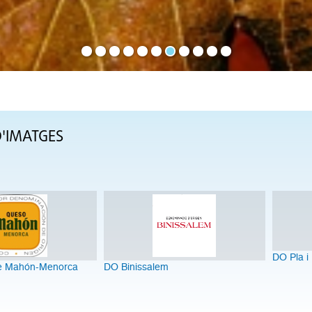
D'IMATGES
DO Pla i
e Mahón-Menorca
DO Binissalem