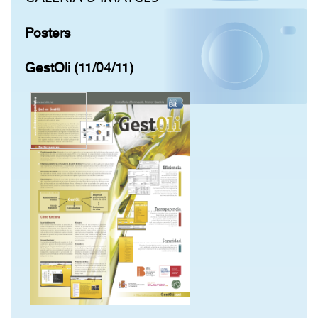
Posters
GestOli (11/04/11)