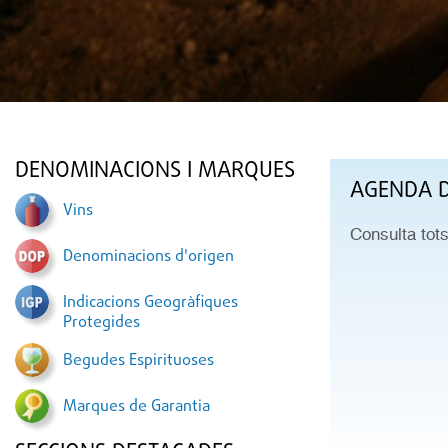
DENOMINACIONS I MARQUES
AGENDA D
Vins
Consulta tot
Denominacions d'origen
Indicacions Geogràfiques
Protegides
Begudes Espirituoses
Marques de Garantia