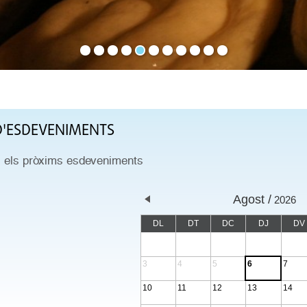
'ESDEVENIMENTS
s els pròxims esdeveniments
Agost
2026
DL
DT
DC
DJ
DV
3
4
5
6
7
10
11
12
13
14