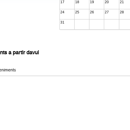
17
18
19
20
21
24
25
26
27
28
31
s a partir davui
eniments