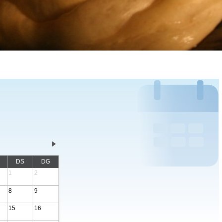
DS
DG
1
2
8
9
15
16