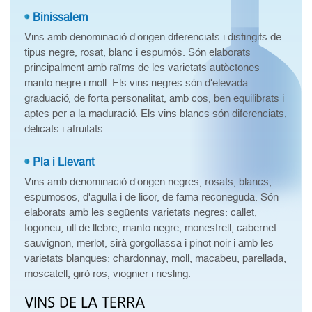
Binissalem
Vins amb denominació d'origen diferenciats i distingits de
tipus negre, rosat, blanc i espumós. Són elaborats
principalment amb raïms de les varietats autòctones
manto negre i moll. Els vins negres són d'elevada
graduació, de forta personalitat, amb cos, ben equilibrats i
aptes per a la maduració. Els vins blancs són diferenciats,
delicats i afruitats.
Pla i Llevant
Vins amb denominació d'origen negres, rosats, blancs,
espumosos, d'agulla i de licor, de fama reconeguda. Són
elaborats amb les següents varietats negres: callet,
fogoneu, ull de llebre, manto negre, monestrell, cabernet
sauvignon, merlot, sirà gorgollassa i pinot noir i amb les
varietats blanques: chardonnay, moll, macabeu, parellada,
moscatell, giró ros, viognier i riesling.
VINS DE LA TERRA