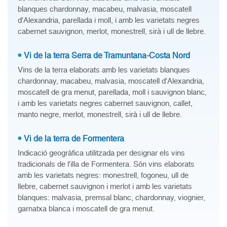
blanques chardonnay, macabeu, malvasia, moscatell
d'Alexandria, parellada i moll, i amb les varietats negres
cabernet sauvignon, merlot, monestrell, sirà i ull de llebre.
Vi de la terra Serra de Tramuntana-Costa Nord
Vins de la terra elaborats amb les varietats blanques
chardonnay, macabeu, malvasia, moscatell d'Alexandria,
moscatell de gra menut, parellada, moll i sauvignon blanc,
i amb les varietats negres cabernet sauvignon, callet,
manto negre, merlot, monestrell, sirà i ull de llebre.
Vi de la terra de Formentera
Indicació geogràfica utilitzada per designar els vins
tradicionals de l'illa de Formentera. Són vins elaborats
amb les varietats negres: monestrell, fogoneu, ull de
llebre, cabernet sauvignon i merlot i amb les varietats
blanques: malvasia, premsal blanc, chardonnay, viognier,
garnatxa blanca i moscatell de gra menut.