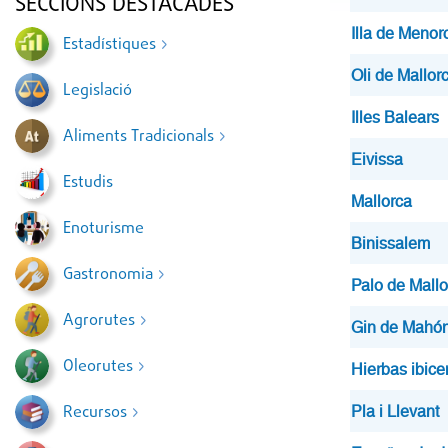
SECCIONS DESTACADES
Illa de Menor
Estadístiques
Oli de Mallor
Legislació
Illes Balears
Aliments Tradicionals
Eivissa
Estudis
Mallorca
Enoturisme
Binissalem
Gastronomia
Palo de Mallo
Agrorutes
Gin de Mahó
Oleorutes
Hierbas ibic
Recursos
Pla i Llevant