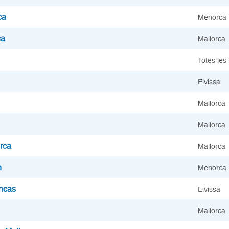
ca
Menorca
ca
Mallorca
Totes les 
Eivissa
Mallorca
Mallorca
rca
Mallorca
n
Menorca
encas
Eivissa
Mallorca