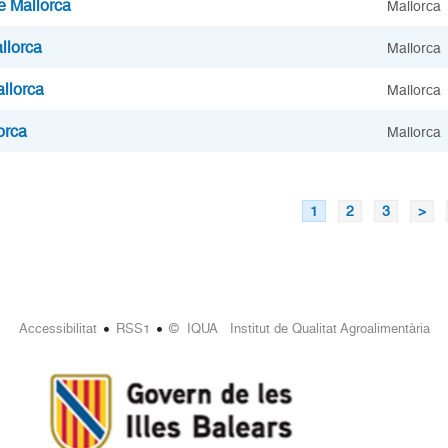
 Mallorca
Mallorca
llorca
Mallorca
llorca
Mallorca
orca
Mallorca
1
2
3
>
•
•
Accessibilitat
RSS1
© IQUA Institut de Qualitat Agroalimentària