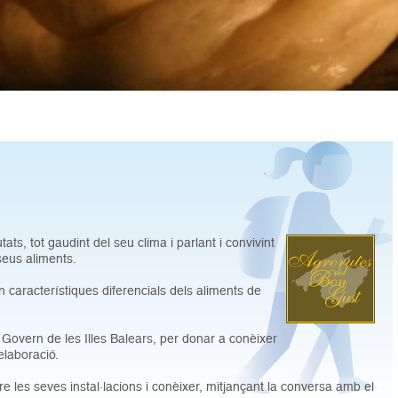
ats, tot gaudint del seu clima i parlant i convivint
seus aliments.
n característiques diferencials dels aliments de
l Govern de les Illes Balears, per donar a conèixer
elaboració.
re les seves instal·lacions i conèixer, mitjançant la conversa amb el