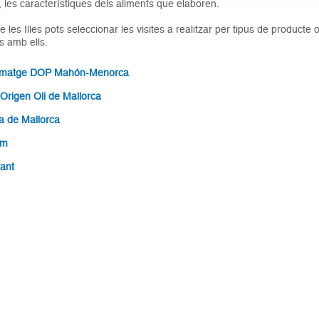
, les característiques dels aliments que elaboren.
les Illes pots seleccionar les visites a realitzar per tipus de producte o
s amb ells.
ormatge DOP Mahón-Menorca
Origen Oli de Mallorca
 de Mallorca
em
vant