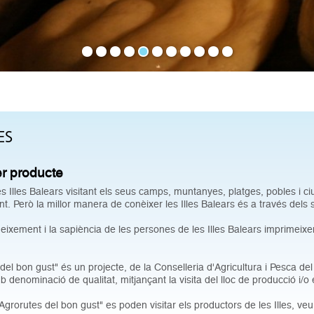
ES
er producte
s Illes Balears visitant els seus camps, muntanyes, platges, pobles i ciut
t. Però la millor manera de conèixer les Illes Balears és a través dels 
oneixement i la sapiència de les persones de les Illes Balears imprimeixe
del bon gust" és un projecte, de la Conselleria d'Agricultura i Pesca de
 denominació de qualitat, mitjançant la visita del lloc de producció i/o 
Agrorutes del bon gust" es poden visitar els productors de les Illes, veu