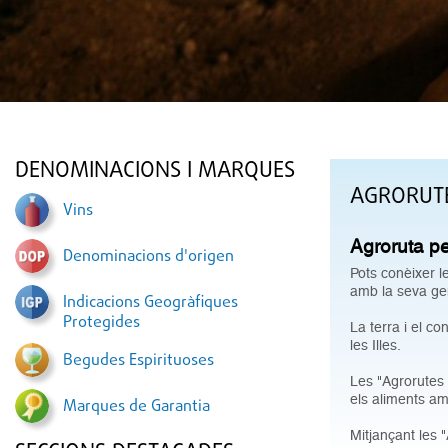
DENOMINACIONS I MARQUES
AGRORUT
Vins
Agroruta p
Denominacions d'origen
Pots conèixer le
amb la seva gen
Indicacions Geogràfiques
Protegides
La terra i el c
les Illes.
Begudes Espirituoses
Les "Agrorutes 
els aliments amb
Marques de Garantia
Mitjançant les "