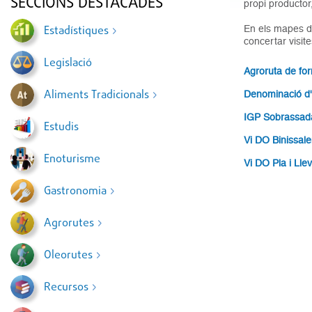
SECCIONS DESTACADES
propi productor
Estadístiques
En els mapes de 
concertar visite
Legislació
Agroruta de f
Aliments Tradicionals
Denominació d'
IGP Sobrassada
Estudis
Vi DO Binissal
Enoturisme
Vi DO Pla i Lle
Gastronomia
Agrorutes
Oleorutes
Recursos